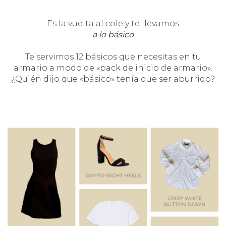
Es la vuelta al cole y te llevamos
a lo básico
.
Te servimos 12 básicos que necesitas en tu
armario a modo de «pack de inicio de armario».
¿Quién dijo que «básico» tenía que ser aburrido?