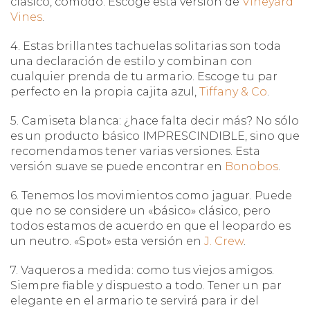
clásico, cómodo. Escoge esta versión de
Vineyard
Vines
.
4. Estas brillantes tachuelas solitarias son toda
una declaración de estilo y combinan con
cualquier prenda de tu armario. Escoge tu par
perfecto en la propia cajita azul,
Tiffany & Co
.
5. Camiseta blanca: ¿hace falta decir más? No sólo
es un producto básico IMPRESCINDIBLE, sino que
recomendamos tener varias versiones. Esta
versión suave se puede encontrar en
Bonobos
.
6. Tenemos los movimientos como jaguar. Puede
que no se considere un «básico» clásico, pero
todos estamos de acuerdo en que el leopardo es
un neutro. «Spot» esta versión en
J. Crew
.
7. Vaqueros a medida: como tus viejos amigos.
Siempre fiable y dispuesto a todo. Tener un par
elegante en el armario te servirá para ir del