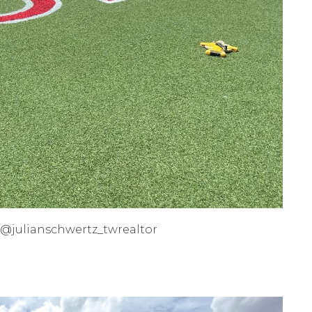
/ @julianschwertz_twrealtor