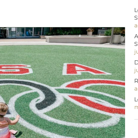
L
S
a
A
S
j
D
j
R
a
L
m