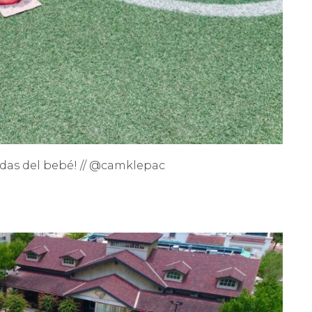
adas del bebé! // @camklepac