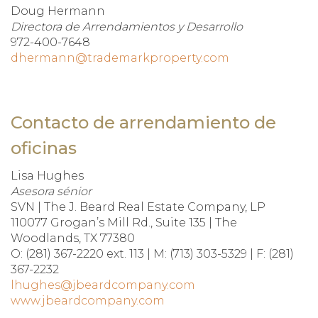
Doug Hermann
Directora de Arrendamientos y Desarrollo
972-400-7648
dhermann@trademarkproperty.com
Contacto de arrendamiento de
oficinas
Lisa Hughes
Asesora sénior
SVN | The J. Beard Real Estate Company, LP
110077 Grogan’s Mill Rd., Suite 135 | The
Woodlands, TX 77380
O: (281) 367-2220 ext. 113 | M: (713) 303-5329 | F: (281)
367-2232
lhughes@jbeardcompany.com
www.jbeardcompany.com