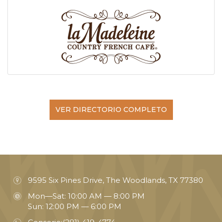
VER DIRECTORIO COMPLETO
9595 Six Pines Drive, The Woodlands, TX 77380
Mon—Sat: 10:00 AM — 8:00 PM
Sun: 12:00 PM — 6:00 PM