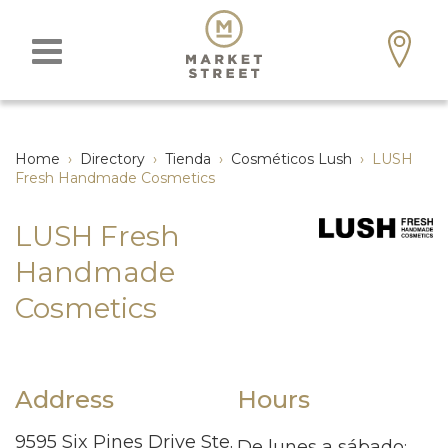
Home
›
Directory
›
Tienda
›
Cosméticos Lush
›
LUSH
Fresh Handmade Cosmetics
LUSH Fresh
Handmade
Cosmetics
Address
Hours
9595 Six Pines Drive Ste.
De lunes a sábado
: