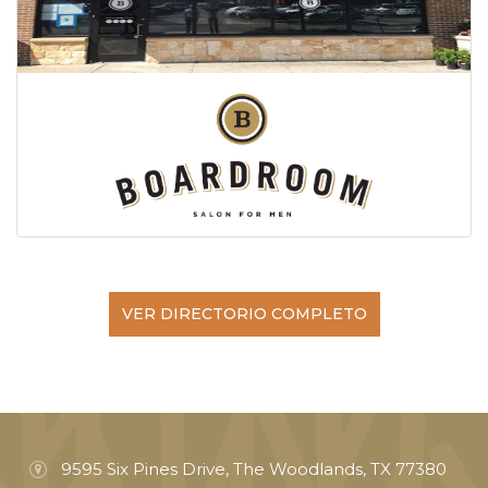
VER DIRECTORIO COMPLETO
9595 Six Pines Drive, The Woodlands, TX 77380