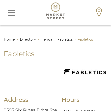
Home
›
Directory
›
Tienda
›
Fabletics
›
Fabletics
Fabletics
Address
Hours
9595 Six Pines Drive Ste.