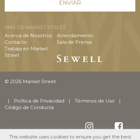
MÁS DE MARKET STREET
Acerca de Nosotros
Arrendamiento
Contacto
Sala de Prensa
Trabaja en Market
Street
© 2026 Market Street
|
Política de Privacidad
|
Términos de Uso
|
Código de Conducta
This website uses cookies to ensure you get the best
English
(
Inglés
)
Español