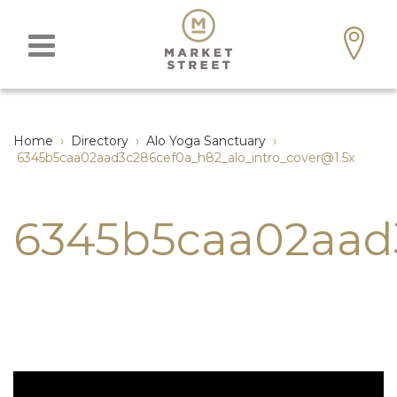
Home
›
Directory
›
Alo Yoga Sanctuary
›
6345b5caa02aad3c286cef0a_h82_alo_intro_cover@1.5x
6345b5caa02aad3