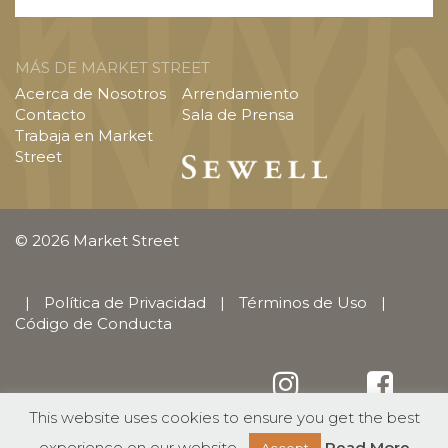
MÁS DE MARKET STREET
Acerca de Nosotros
Arrendamiento
Contacto
Sala de Prensa
Trabaja en Market
Street
© 2026 Market Street
|
Política de Privacidad
|
Términos de Uso
|
Código de Conducta
This website uses cookies to ensure you get the best
English
(
Inglés
)
Español
experience on our website.
Read More