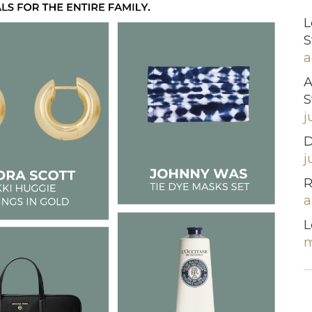
L
S
a
A
S
j
D
j
R
a
L
m