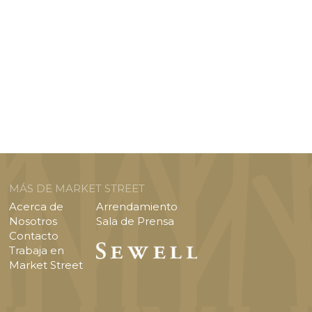
MÁS DE MARKET STREET
Acerca de
Arrendamiento
Nosotros
Sala de Prensa
Contacto
Trabaja en
Market Street