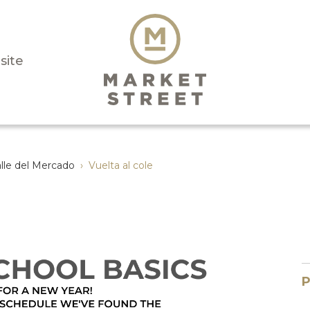
isite
lle del Mercado
›
Vuelta al cole
P