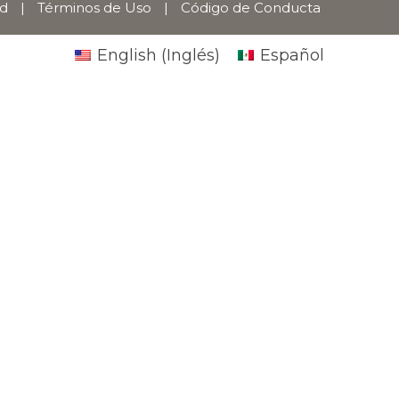
ad
|
Términos de Uso
|
Código de Conducta
English
(
Inglés
)
Español