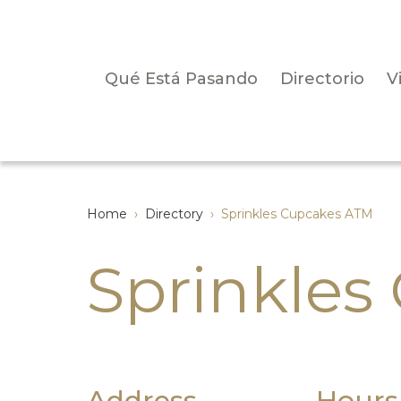
Qué Está Pasando
Directorio
V
Home
›
Directory
›
Sprinkles Cupcakes ATM
Sprinkles
Address
Hours