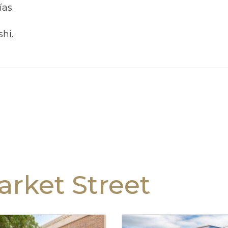
as.
hi.
rket Street