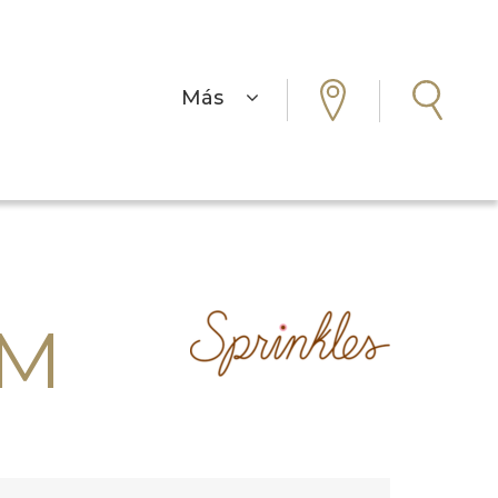
Más
TM