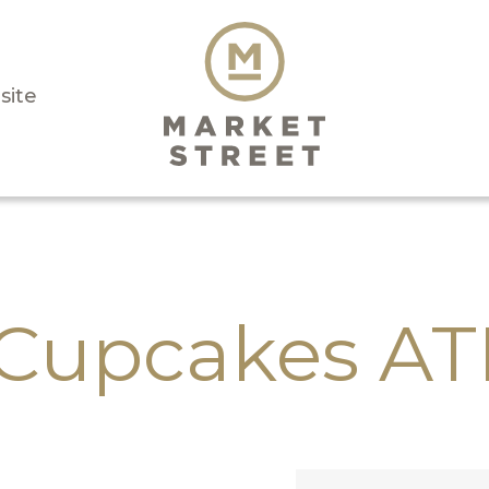
isite
 Cupcakes A