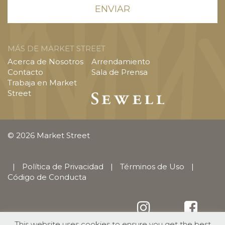
MÁS DE MARKET STREET
Acerca de Nosotros
Arrendamiento
Contacto
Sala de Prensa
Trabaja en Market
Street
© 2026 Market Street
|
Política de Privacidad
|
Términos de Uso
|
Código de Conducta
This website uses cookies to ensure you get the best