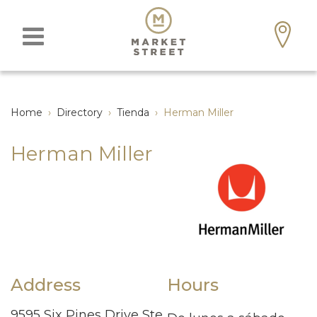
Home
›
Directory
›
Tienda
›
Herman Miller
Herman Miller
Address
Hours
9595 Six Pines Drive Ste.