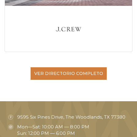
VER DIRECTORIO COMPLETO
9595 Six Pines Drive, The Woodlands, TX 77380
Mon—Sat: 10:00 AM — 8:00 PM
Sun: 12:00 PM — 6:00 PM