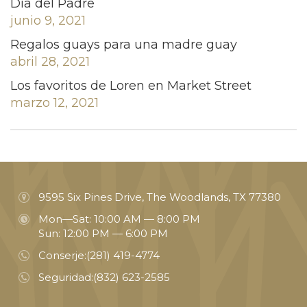
Día del Padre
junio 9, 2021
Regalos guays para una madre guay
abril 28, 2021
Los favoritos de Loren en Market Street
marzo 12, 2021
9595 Six Pines Drive, The Woodlands, TX 77380
Mon—Sat: 10:00 AM — 8:00 PM
Sun: 12:00 PM — 6:00 PM
Conserje:
(281) 419-4774
Seguridad:
(832) 623-2585