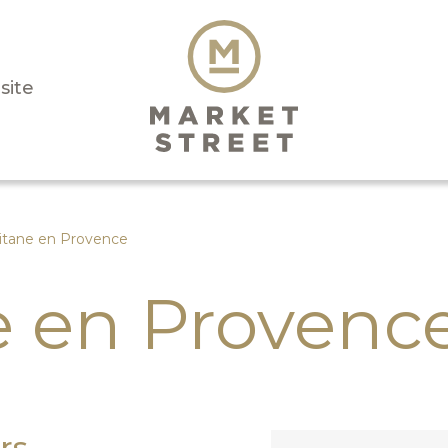
isite
itane en Provence
e en Provenc
rs