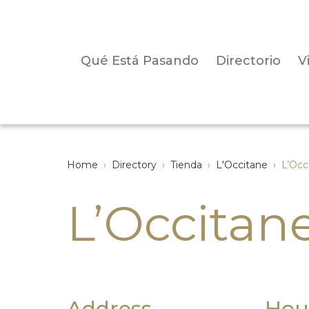
Qué Está Pasando
Directorio
V
Home
›
Directory
›
Tienda
›
L'Occitane
›
L’Occ
L’Occitan
Address
Hou