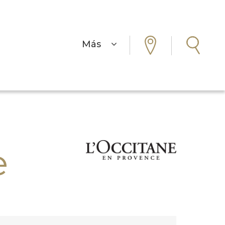
Más
e