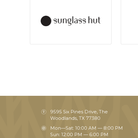
9595 Six Pines Drive, The
Woodlands, TX 77380
Mon—Sat: 10:00 AM — 8:00 PM
Sun: 12:00 PM — 6:00 PM