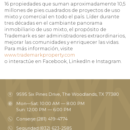
16 propiedades que suman aproximadamente 10,5
millones de pies cuadrados de proyectos de uso
mixto y comercial en todo el país. Líder durante
tres décadas en el cambiante panorama
inmobiliario de uso mixto, el propósito de
Trademark es ser administradores extraordinarios,
mejorar las comunidades y enriquecer las vidas.
Para más información, visite
www.trademarkproperty.com
o interactúe en Facebook, LinkedIn e Instagram.
9595 Six Pines Drive, The Woodlands, TX 77380
Mon—Sat: 10:00 AM — 8:00 PM
Sun: 12:00 PM — 6:00 PM
Conserje:
(281) 419-4774
Seguridad:
(832) 623-2585