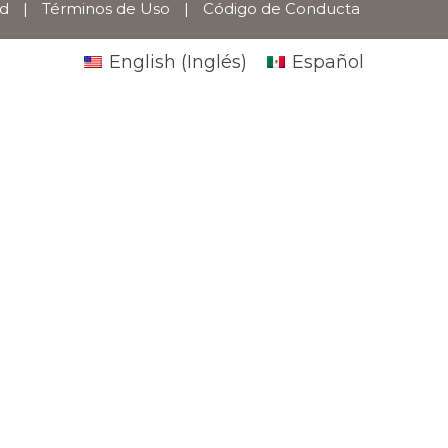
ad
|
Términos de Uso
|
Código de Conducta
English
(
Inglés
)
Español