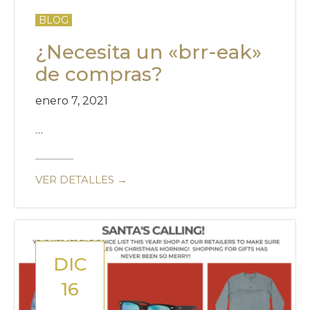
BLOG
¿Necesita un «brr-eak»
de compras?
enero 7, 2021
…
VER DETALLES →
DIC
16