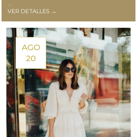
…
VER DETALLES →
AGO
20