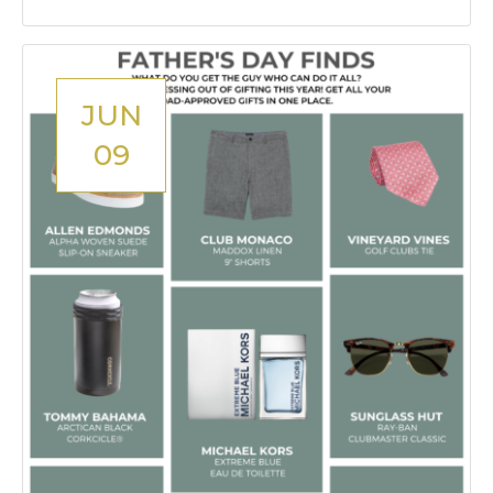
JUN
09