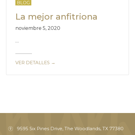
BLOG
La mejor anfitriona
noviembre 5, 2020
…
VER DETALLES →
9595 Six Pines Drive, The Woodlands, TX 77380