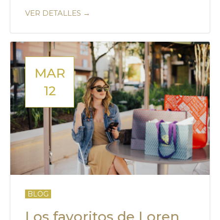
VER DETALLES →
MAR
12
BLOG
Los favoritos de Loren