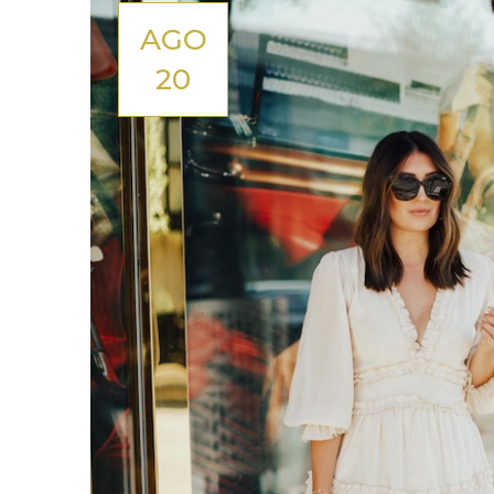
AGO
20