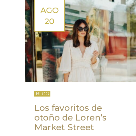
AGO
20
BLOG
Los favoritos de
otoño de Loren’s
Market Street