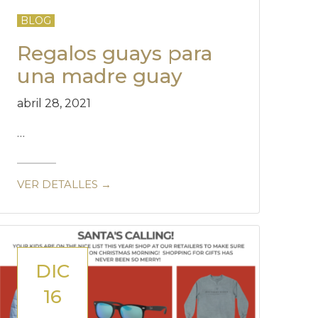
BLOG
Regalos guays para
una madre guay
abril 28, 2021
…
VER DETALLES →
DIC
16