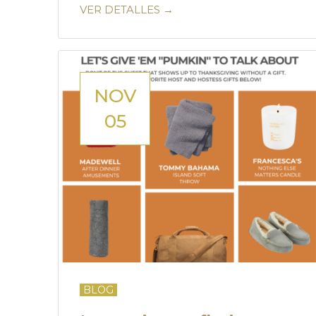
VER DETALLES →
NOV
05
BLOG