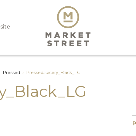
isite
›
Pressed
›
PressedJuicery_Black_LG
ry_Black_LG
P