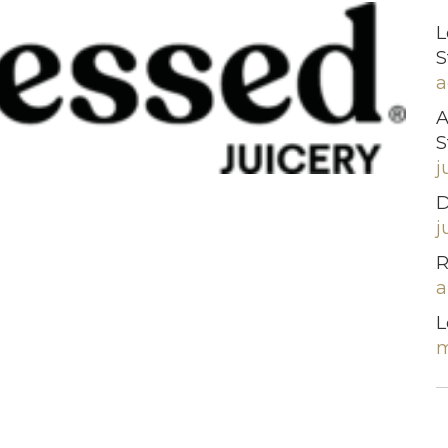
L
S
a
A
S
j
D
j
R
a
L
m