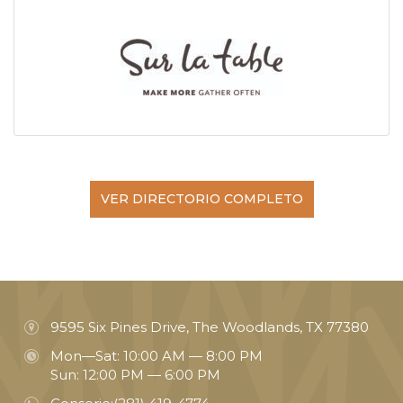
VER DIRECTORIO COMPLETO
9595 Six Pines Drive, The Woodlands, TX 77380
Mon—Sat: 10:00 AM — 8:00 PM
Sun: 12:00 PM — 6:00 PM