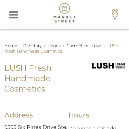
Home
›
Directory
›
Tienda
›
Cosméticos Lush
›
LUSH
Fresh Handmade Cosmetics
LUSH Fresh
Handmade
Cosmetics
Address
Hours
9595 Six Pines Drive Ste.
De lunes a sábado
: