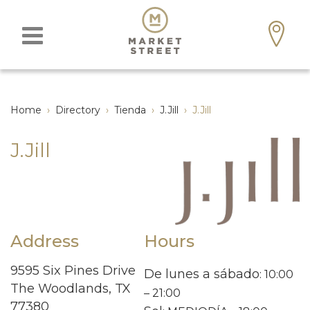
Home
›
Directory
›
Tienda
›
J.Jill
›
J.Jill
J.Jill
Address
Hours
9595 Six Pines Drive
De lunes a sábado
: 10:00
The Woodlands, TX
– 21:00
77380