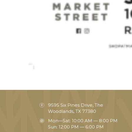
9595 Six Pines Drive, The
Woodlands, TX 77380
Mon—Sat: 10:00 AM — 8:00 PM
Sun: 12:00 PM — 6:00 PM