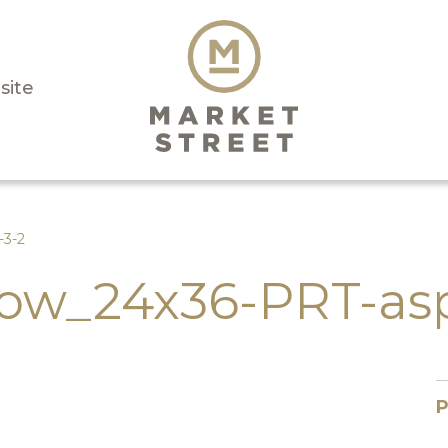
isite
-3-2
ow_24x36-PRT-aspe
P