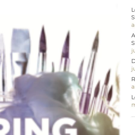
L
S
a
A
S
j
D
j
R
a
L
m