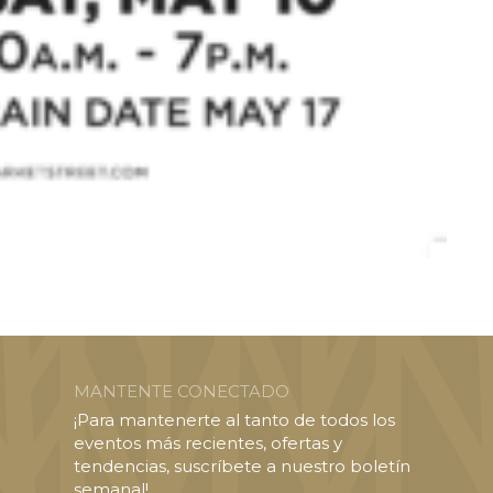
MANTENTE CONECTADO
¡Para mantenerte al tanto de todos los
eventos más recientes, ofertas y
tendencias, suscríbete a nuestro boletín
semanal!