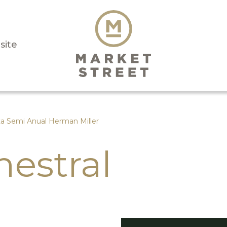
isite
a Semi Anual Herman Miller
estral