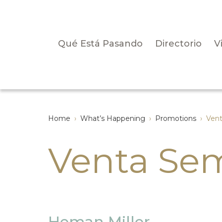
Qué Está Pasando
Directorio
V
Home
›
What’s Happening
›
Promotions
›
Vent
Venta Sem
Heman Miller