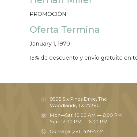
PROMOCIÓN
Oferta Termina
January 1, 1970
15% de descuento y envío gratuito en t
9595 Six Pines Drive, The
Woodlands, TX 77380
Mon—Sat: 10:00 AM — 8:00 PM
Sun: 12:00 PM — 6:00 PM
Conserje:
(281) 419-4774