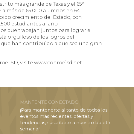
strito más grande de Texas y el 65º
e a más de 65.000 alumnos en 64
ápido crecimiento del Estado, con
.500 estudiantes al año.
s que trabajan juntos para lograr el
está orgulloso de los logros del
s que han contribuido a que sea una gran
e ISD, visite www.conroeisd.net.
MANTENTE CONECTADO
¡Para mantenerte al tanto de todos los
eventos más recientes, ofertas y
tendencias, suscríbete a nuestro boletín
semanal!