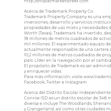
http://shopatmarketstreet.com.
Acerca de Trademark Property Co.
Trademark Property Company es una empre
inversiones, desarrollo y servicios instituc
propiedades de uso mixto y necesidades dia
Worth (Texas), Trademark ha invertido, de
18 millones de metros cuadrados de activos
mil millones. El experimentado equipo d
actualmente responsable de una cartera
10,2 millones de metros cuadrados de proy
país. Líder en la navegación por el camb
El propósito de Trademark es ser adminis
y enriquecer vidas.
Para más información, visite www.tradem
Facebook, Twitter e Instagram.
Acerca del Distrito Escolar Independient
Conroe ISD es un distrito escolar de 348 
diversa e incluye The Woodlands, Shenan
y Grangerland, así como otras ciudades 