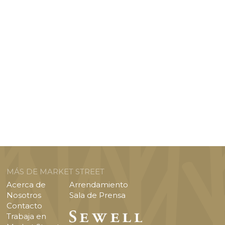
MÁS DE MARKET STREET
Acerca de
Arrendamiento
Nosotros
Sala de Prensa
Contacto
Trabaja en