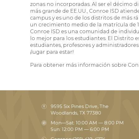
zonas no incorporadas. Al ser el décimo di
más grande de EE.UU., Conroe ISD atiend
campus y es uno de los distritos de más r
un crecimiento medio de la matrícula de 1
Conroe ISD es una comunidad de individuo
lo mejor para los estudiantes. El Distrito 
estudiantes, profesores y administradore
¡lugar para estar!
Para obtener más información sobre Conro
9595 Six Pines Drive, The
Woodlands, TX 77380
Mon—Sat: 10:00 AM — 8:00 PM
Sun: 12:00 PM — 6:00 PM