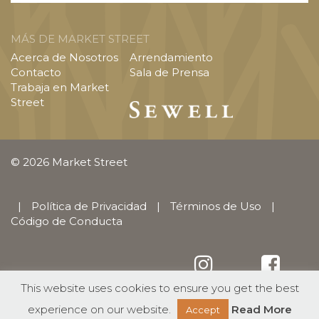
MÁS DE MARKET STREET
Acerca de Nosotros
Arrendamiento
Contacto
Sala de Prensa
Trabaja en Market
Street
© 2026 Market Street
|
Política de Privacidad
|
Términos de Uso
|
Código de Conducta
This website uses cookies to ensure you get the best
English
(
Inglés
)
Español
experience on our website.
Read More
Accept