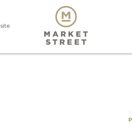
isite
P