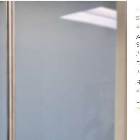
L
S
a
A
S
j
D
j
R
a
L
m