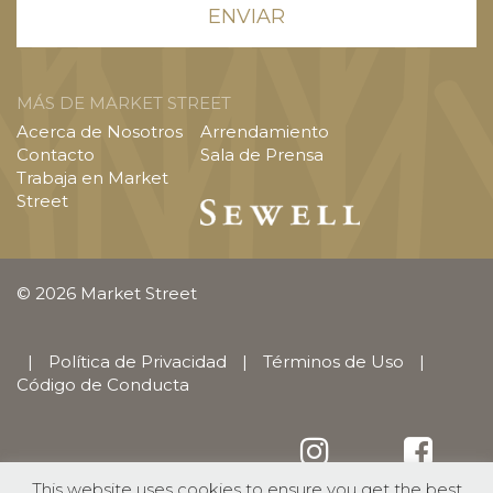
MÁS DE MARKET STREET
Acerca de Nosotros
Arrendamiento
Contacto
Sala de Prensa
Trabaja en Market
Street
© 2026 Market Street
|
Política de Privacidad
|
Términos de Uso
|
Código de Conducta
This website uses cookies to ensure you get the best