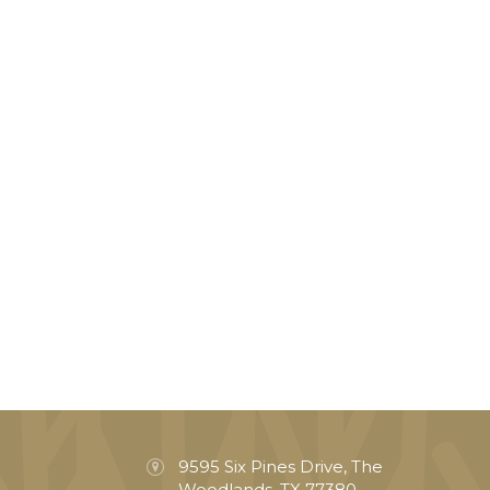
9595 Six Pines Drive, The
Woodlands, TX 77380