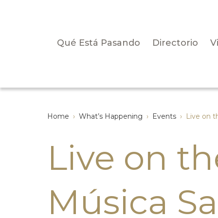
Qué Está Pasando
Directorio
V
Home
›
What’s Happening
›
Events
›
Live on t
Live on t
Música Sa