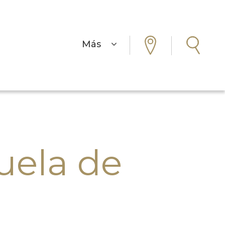
Más
uela de