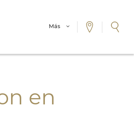
Más
on en