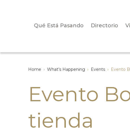
Qué Está Pasando
Directorio
V
Home
›
What’s Happening
›
Events
›
Evento B
Evento B
tienda