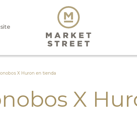
isite
onobos X Huron en tienda
onobos X Hur