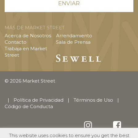
MÁS DE MARKET STREET
Acerca de Nosotros
Arrendamiento
Contacto
Sala de Prensa
Trabaja en Market
Street
© 2026 Market Street
|
Política de Privacidad
|
Términos de Uso
|
Código de Conducta
This website uses cookies to ensure you get the best
English
(
Inglés
)
Español