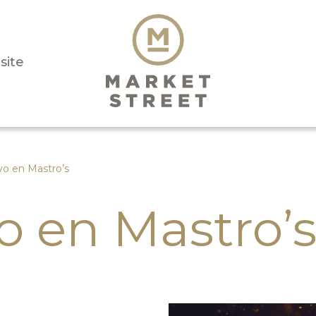
isite
o en Mastro’s
 en Mastro’