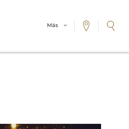
Más
s