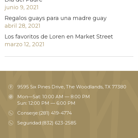
junio 9, 2021
Regalos guays para una madre guay
abril 28, 2021
Los favoritos de Loren en Market Street
marzo 12, 2021
9595 Six Pines Drive, The Woodlands, TX 77380
Mon—Sat: 10:00 AM — 8:00 PM
Sun: 12:00 PM — 6:00 PM
Conserje:
(281) 419-4774
Seguridad:
(832) 623-2585