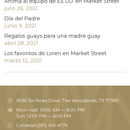
Anima al equipo de EE.UU. en Market Street
julio 26, 2021
Día del Padre
junio 9, 2021
Regalos guays para una madre guay
abril 28, 2021
Los favoritos de Loren en Market Street
marzo 12, 2021
9595 Six Pines Drive, The Woodlands, TX 77380
Mon—Sat: 10:00 AM — 8:00 PM
Sun: 12:00 PM — 6:00 PM
Conserje:
(281) 419-4774