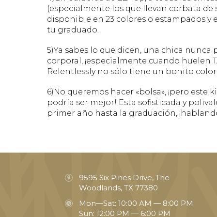
(especialmente los que llevan corbata de
disponible en 23 colores o estampados y 
tu graduado.
5)Ya sabes lo que dicen, una chica nunc
corporal, ¡especialmente cuando huelen TA
Relentlessly no sólo tiene un bonito color
6)No queremos hacer «bolsa», ¡pero este ki
podría ser mejor! Esta sofisticada y poli
primer año hasta la graduación, ¡hablando
9595 Six Pines Drive, The
Woodlands, TX 77380
Mon—Sat: 10:00 AM — 8:00 PM
Sun: 12:00 PM — 6:00 PM