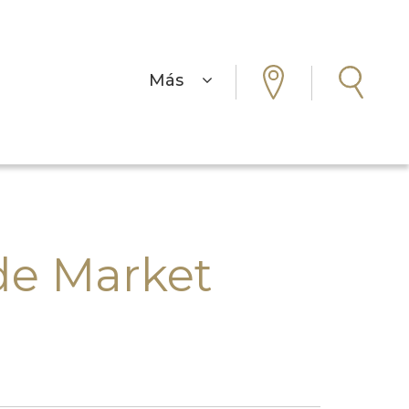
Más
de Market