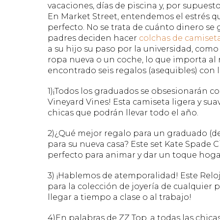
vacaciones, días de piscina y, por supuest
En Market Street, entendemos el estrés q
perfecto. No se trata de cuánto dinero se g
padres deciden hacer
colchas de camiset
a su hijo su paso por la universidad, como
ropa nueva o un coche, lo que importa al r
encontrado seis regalos (asequibles) con 
1)¡Todos los graduados se obsesionarán c
Vineyard Vines! Esta camiseta ligera y su
chicas que podrán llevar todo el año.
2)¿Qué mejor regalo para un graduado (de
para su nueva casa? Este set Kate Spade Cit
perfecto para animar y dar un toque hog
3) ¡Hablemos de atemporalidad! Este Reloj
para la colección de joyería de cualquier 
llegar a tiempo a clase o al trabajo!
4)En palabras de ZZ Top, a todas las chica