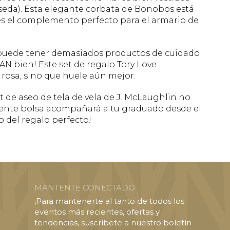
 seda). Esta elegante corbata de Bonobos está
es el complemento perfecto para el armario de
a puede tener demasiados productos de cuidado
N bien! Este set de regalo Tory Love
 rosa, sino que huele aún mejor.
t de aseo de tela de vela de J. McLaughlin no
valente bolsa acompañará a tu graduado desde el
 del regalo perfecto!
MANTENTE CONECTADO
¡Para mantenerte al tanto de todos los
eventos más recientes, ofertas y
tendencias, suscríbete a nuestro boletín