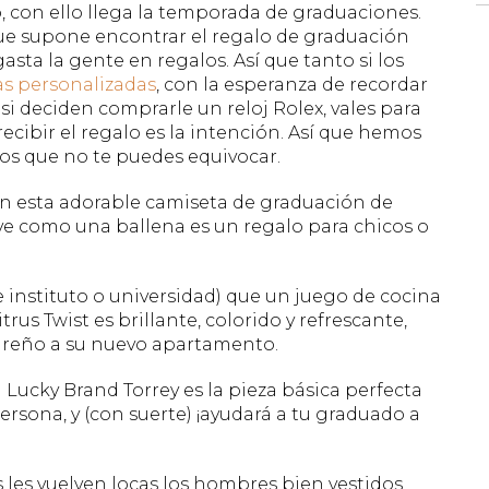
o, con ello llega la temporada de graduaciones.
ue supone encontrar el regalo de graduación
asta la gente en regalos. Así que tanto si los
as personalizadas
, con la esperanza de recordar
 si deciden comprarle un reloj Rolex, vales para
ecibir el regalo es la intención. Así que hemos
los que no te puedes equivocar.
on esta adorable camiseta de graduación de
ave como una ballena es un regalo para chicos o
 instituto o universidad) que un juego de cocina
rus Twist es brillante, colorido y refrescante,
areño a su nuevo apartamento.
 Lucky Brand Torrey es la pieza básica perfecta
persona, y (con suerte) ¡ayudará a tu graduado a
s les vuelven locas los hombres bien vestidos