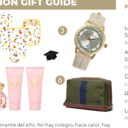
P
L
S
a
A
S
j
D
j
R
a
L
m
nante del año. No hay colegio, hace calor, hay