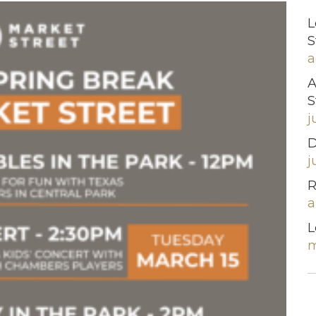
L
S
a
A
S
j
D
j
R
a
L
m