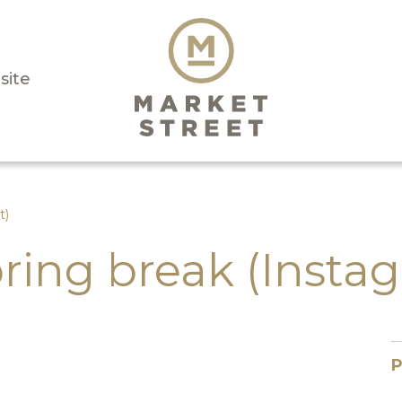
isite
t)
pring break (Insta
P