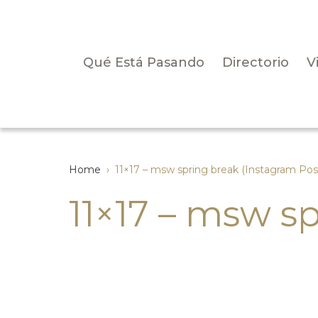
Qué Está Pasando
Directorio
V
Home
›
11×17 – msw spring break (Instagram Pos
11×17 – msw s