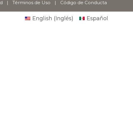
ad
|
Términos de Uso
|
Código de Conducta
English
(
Inglés
)
Español