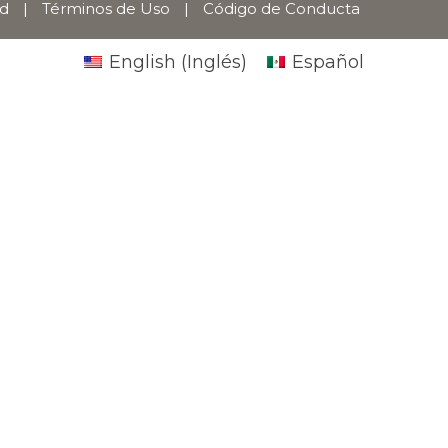
ad
|
Términos de Uso
|
Código de Conducta
English
(
Inglés
)
Español