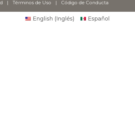
ad
|
Términos de Uso
|
Código de Conducta
English
(
Inglés
)
Español