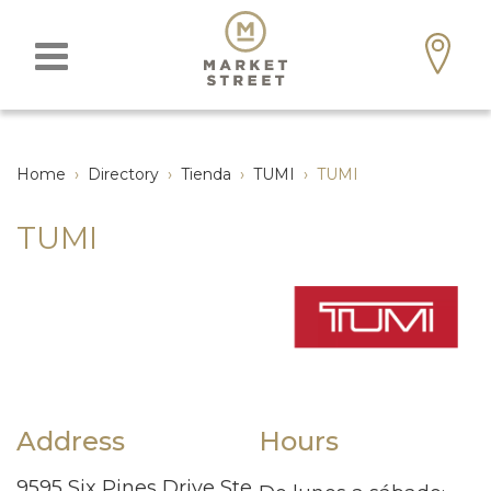
Home
›
Directory
›
Tienda
›
TUMI
›
TUMI
TUMI
Address
Hours
9595 Six Pines Drive Ste.